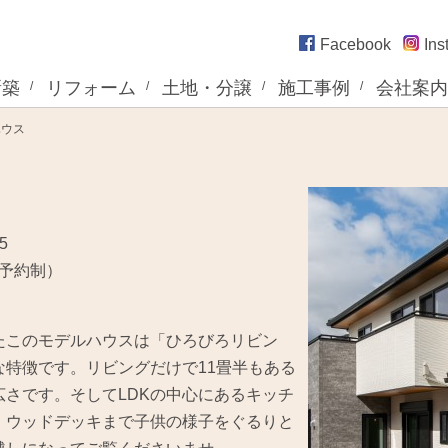
Facebook
Ins
新築
リフォーム
土地・分譲
施工事例
会社案内
ハウス
5
前予約制）
たこのモデルハウスは「ひろびろリビン
特徴です。リビングだけで11畳半もある
さです。そしてLDKの中心にあるキッチ
、ウッドデッキまで子供の様子をぐるりと