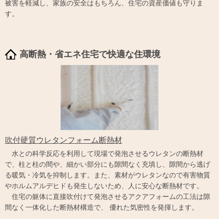
被害を軽減し、家族の安全はもちろん、住宅の資産価値も守りま
す。
高断熱・省エネ住宅で快適な住環境
吹付硬質ウレタンフォーム断熱材
水との科学反応を利用して現場で発泡させるウレタンの断熱材
で、柱と柱の間や、細かい部分にも隙間なく充填し、隙間から逃げ
る暖気・冷気を抑制します。また、素材がウレタンなので有害物質
やホルムアルデヒドも発生しないため、人に安心な断熱材です。
住宅の躯体に直接吹付けて発泡させるアクアフォームの工法は隙
間なく一体化した断熱材構造で、 優れた気密性を発揮します。