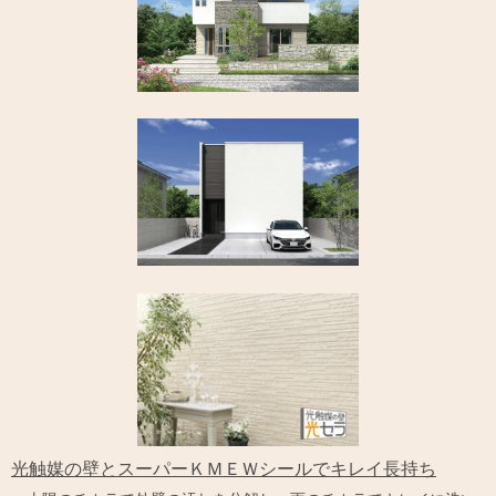
光触媒の壁とスーパーＫＭＥＷシールでキレイ長持ち