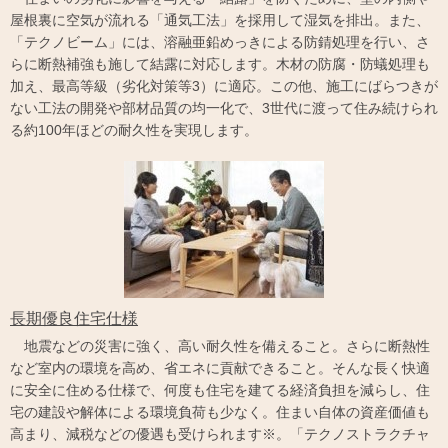
屋根裏に空気が流れる「通気工法」を採用して湿気を排出。また、
「テクノビーム」には、溶融亜鉛めっきによる防錆処理を行い、さ
らに断熱補強も施して結露に対応します。木材の防腐・防蟻処理も
加え、最高等級（劣化対策等3）に適応。この他、施工にばらつきが
ない工法の開発や部材品質の均一化で、3世代に渡って住み続けられ
る約100年ほどの耐久性を実現します。
長期優良住宅仕様
地震などの災害に強く、高い耐久性を備えること。さらに断熱性
など室内の環境を高め、省エネに貢献できること。そんな長く快適
に安全に住める仕様で、何度も住宅を建てる経済負担を減らし、住
宅の建設や解体による環境負荷も少なく。住まい自体の資産価値も
高まり、減税などの優遇も受けられます※。「テクノストラクチャ